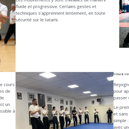
fluide et progressive. Certains gestes et
techniques s’apprennent lentement, en toute
sécurité sur le tatami.
Venez ess
ce cours
Rejoign
nes de
pour ap
de
passer 
st un
Le prem
ssible à
et sans
simple 
avec une