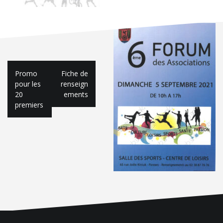
Navigation
Promo
Fiche de
de
pour les
renseign
20
ements
l’article
premiers